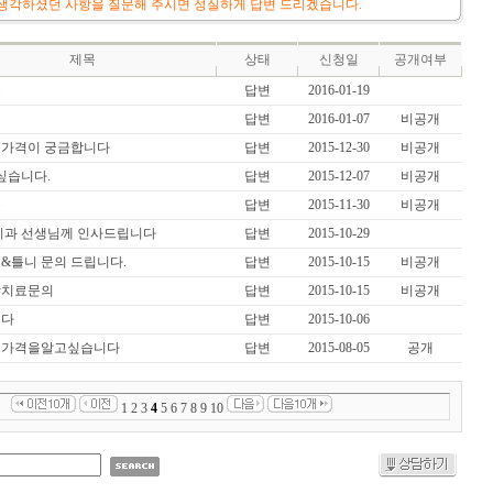
생각하셨던 사항을 질문해 주시면 성실하게 답변 드리겠습니다.
제목
상태
신청일
공개여부
료
답변
2016-01-19
료
답변
2016-01-07
비공개
가격이 궁금합니다
답변
2015-12-30
비공개
싶습니다.
답변
2015-12-07
비공개
용
답변
2015-11-30
비공개
치과 선생님께 인사드립니다
답변
2015-10-29
&틀니 문의 드립니다.
답변
2015-10-15
비공개
합치료문의
답변
2015-10-15
비공개
니다
답변
2015-10-06
트가격을알고싶습니다
답변
2015-08-05
공개
1
2
3
4
5
6
7
8
9
10