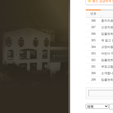
평소 궁금하게 
번호
308
충치치
307
신경치
306
임플란트
305
꼭 알고 
304
교정비
303
어린이 
302
임플란트
301
부정교
300
소개합
299
임플란