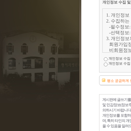
개인정보 수집 및
1. 개인정보
2. 수집하는
-필수정보:
-선택정보:
3. 개인정보
회원가입정
비회원정보
삭제하는 
개인정보 수집
다만, 수
개인정보 수집
의 규정에
를 보유할 
4. 동의를 
평소 궁금하게 
귀하는 홈
으실 수 있
그러나 동
게시판에 글쓰기를 
및 민감정보(정보주
의하시기 바랍니다
개인정보를 포함하
며, 특히 타인의 
을 수 있음을 알려