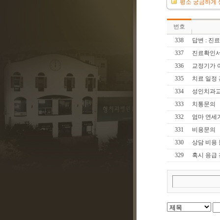
평소 궁금하게 
번호
338
답변 : 진
337
진료확인서 
336
교정기가 
335
치료 일정
334
성인치과교
333
치통문의
332
엄마 연세가
331
비용문의
330
상담 비용
329
혹시 응급